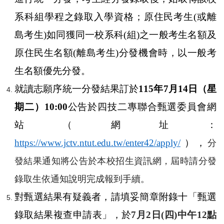
系科組學程之錄取入學資格；原住民考生
(
或離
島考生
)
如同獲同一校系科
(
組
)
之一般考生名額及
原住民生名額
(
離島考生
)
分發機會時，以一般考
生名額優先分發。
就讀志願序統一分發結果訂於
115
年
7
月
14
日（星
期二）
10:00
公告於四技二專聯合甄選委員會網
站（網址：
https://www.jctv.ntut.edu.tw/enter42/apply/
），
分
發結果通知將公告於本校招生資訊網，屆時請分發
錄取生依通
知說明完成報到手續。
對甄選結果有疑義者，請填妥簡章附錄十「甄選
錄取結果複查申請表」，於
7
月
2
日
(
四
)
中午
12
點