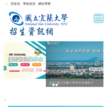
跳
:::
回首頁
學校首頁
網站導覽
到
主
要
內
容
區
2025 國立宜蘭大學招生宣傳影片
:::