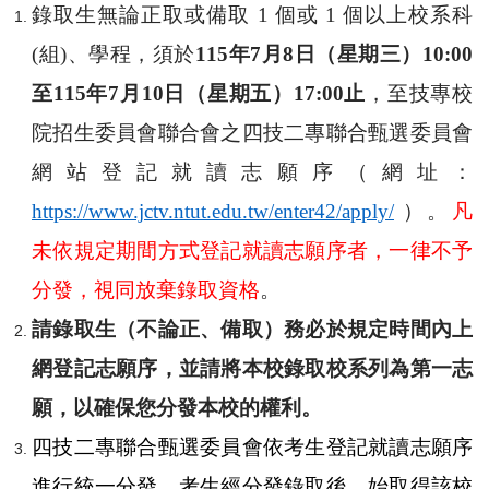
錄取生無論正取或備取
1
個或
1
個以上校系科
(
組
)
、學程，須於
115
年
7
月
8
日（星期三）
10:00
至
115
年
7
月
10
日（星期五）
17:00
止
，至技專校
院招生委員會聯合會之四技二專聯合甄選委員會
網站登記就讀志願序（網址：
https://www.jctv.ntut.edu.tw/enter42/apply/
）。
凡
未依規定期間方式登記就讀志願序者，一律不予
分發，視同放棄錄取資格
。
請
錄取
生（不論正、備取）務必於規定時間內上
網登記志願序，並請將本校錄取校系列為第一志
願，以確保您分發本校的權利。
四技二專聯合甄選委員會依考生登記就讀志願序
進行統一分發，考生經分發錄取後，始取得該校