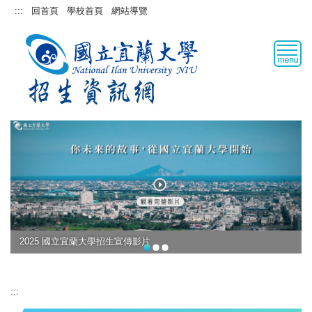
跳
:::
回首頁
學校首頁
網站導覽
到
主
要
內
容
區
2025 國立宜蘭大學招生宣傳影片
:::