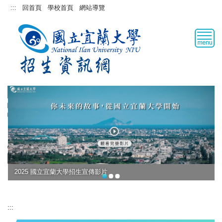
跳
:::
回首頁
學校首頁
網站導覽
到
主
要
內
容
區
2025 國立宜蘭大學招生宣傳影片
:::