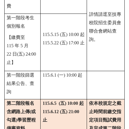
費
詳情請逕至技專
第一階段考生
校院招生委員會
個別報名
聯合會網站查
115.5.15 (
五
) 10:00
起
【繳費至
詢。
115.5.22 (
五
) 17:00
止
115
年
5
月
22
日
(
五
) 24:00
止】
第一階段篩選
115.6.1 (一) 10:00 起
結果公告、查
詢
第二階段報名
115.6.5 (五) 10:00
起
依本校規定之截
含網路上傳(或
115.6.12 (
五) 21:00
止時間前繳交指
勾選)學習歷程
止
定項目甄試費用
備審資料
及完成第二階段