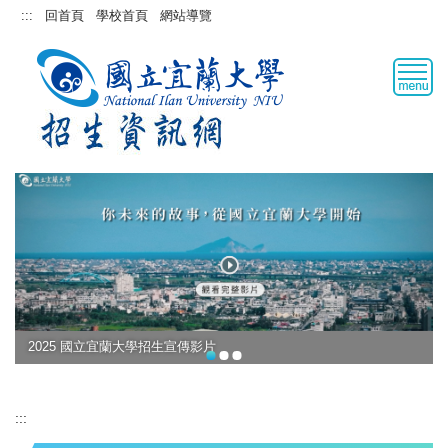
跳
:::
回首頁
學校首頁
網站導覽
到
主
要
內
容
區
2025 國立宜蘭大學招生宣傳影片
:::