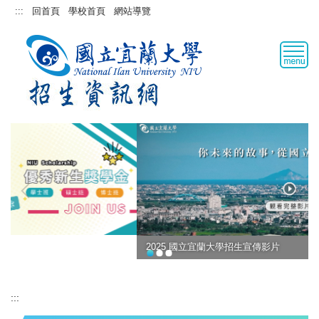
跳
:::
回首頁
學校首頁
網站導覽
到
主
要
內
容
區
2025 國立宜蘭大學招生宣傳影片
:::