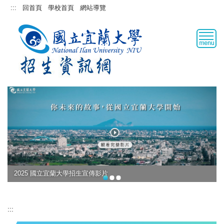
跳
:::
回首頁
學校首頁
網站導覽
到
主
要
內
容
區
2025 國立宜蘭大學招生宣傳影片
:::