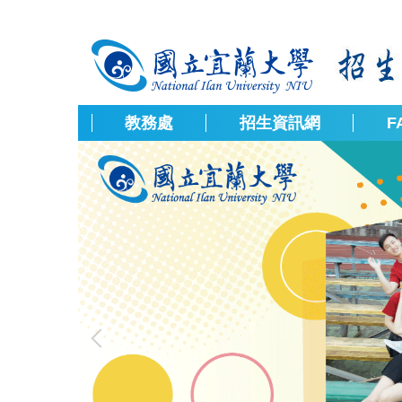
跳
到
主
要
內
容
教務處
招生資訊網
F
區