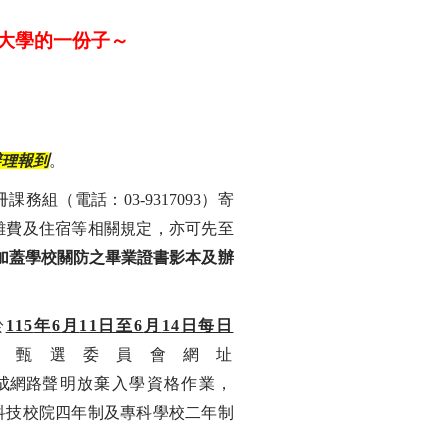
大學的一份子～
辦理報到
。
冊課務組（電話：
03-9317093
）寄
雜費及住宿等相關規定，亦可先至
加蓋學校關防之畢業證書影本及辦
於
115
年
6
月
11
日至
6
月
14
日每日
至甄選委員會網址
成網路
聲明放棄入學資格作業，
科技校院四年制及專科學校二年制