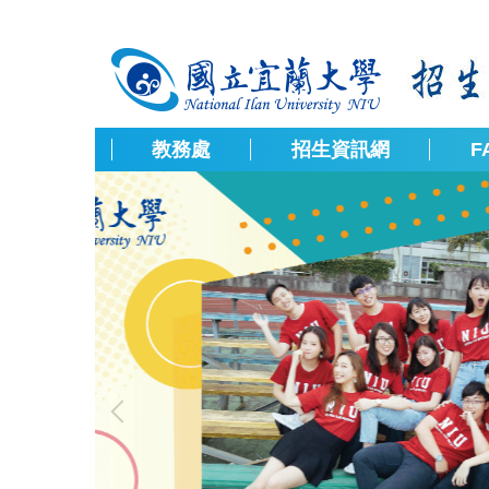
跳
到
主
要
內
容
教務處
招生資訊網
F
區