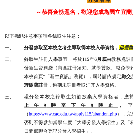
～恭喜金榜題名，歡迎您成為國立宜蘭
以下幾點注意事項請各錄取生注意：
一、
分發錄取至本校之考生即取得本校入學資格，
毋需
二、
錄取生註冊入學事宜，將於
115
年
6
月底
由教
務處註
發新生資料袋（內含註冊須知、就學貸款、減免學
本校首頁
"
「新生資訊」瀏覽），屆時請依規定
繳交
理繳費註冊
，逾期未註冊者取消其入學資格。
三、
獲分發本校之錄取生如欲放棄入學資格者，應
上午
9
時至下午
9
時止
，
（
https://www.cac.edu.tw/apply115/abandon.php
），完
否則不得參加當學年度「大學分發入學招生」及「
日間部聯合登記分發入學招生」。