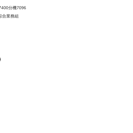
57400分機7096
綜合業務組