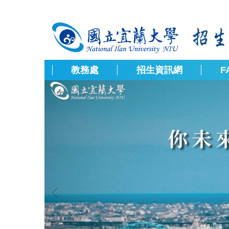
跳
到
主
要
內
容
教務處
招生資訊網
F
區