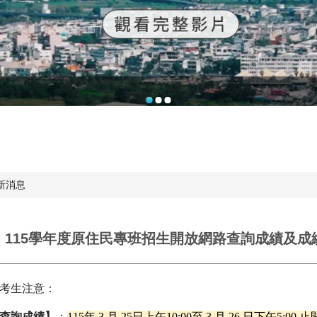
新消息
】115學年度原住民專班招生開放網路查詢成績及成
考生注意：
查詢成績】
：
115
年
3
月
25
日上午
10:00
至
3
月
26
日下午
5:00
止