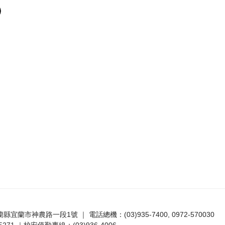
宜蘭縣宜蘭市神農路一段1號 ｜ 電話總機：(03)935-7400, 0972-570030
271 ｜校安值勤專線：(03)936-4006