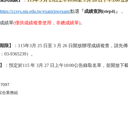
https://ccsys.niu.edu.tw/exam/pwexam/
點選
「成績查詢
(step4)
」
，
成績單
(
僅供成績複查使用，非總成績單
)
。
期限】
：
115
年
3
月
25
日至
3
月
26
日開放辦理成績複查，請先傳
：
03-9365239
）。
】
：預定於
115
年
3
月
27
日上午
10:00
公告錄取名單，並開放下
17097
綜合業務組