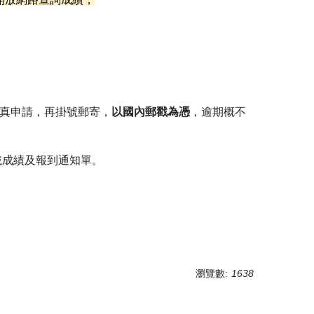
真申請，再掛號郵寄，
以國內郵戳為憑
，逾期概不
載成績及報到通知單。
瀏覽數:
1638