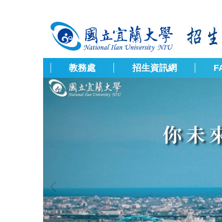
跳
到
主
要
內
容
教務處
招生資訊網
F
區