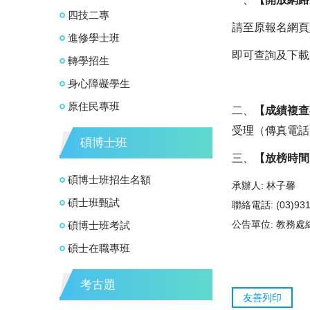
四技二專
請至原報名網頁
進修學士班
即可查詢及下載
轉學招生
身心障礙學生
原住民專班
二、
【成績複查
受理（傳真電話
碩博士班
三、
【放榜時間
碩博士班招生名額
承辦人:
林子馨
碩士班甄試
聯絡電話:
(03)93
公告單位:
教務處
碩博士班考試
碩士在職專班
考古題
友善列印