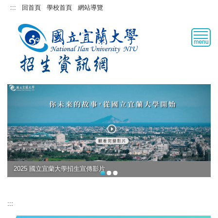
跳
:::
回首頁
學校首頁
網站導覽
到
主
要
內
容
區
2025 國立宜蘭大學招生宣傳影片
:::