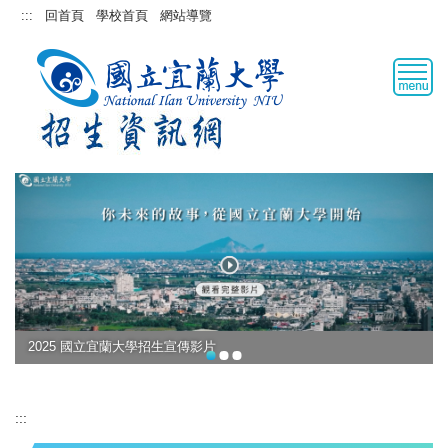
跳
:::
回首頁
學校首頁
網站導覽
到
主
要
內
容
區
2025 國立宜蘭大學招生宣傳影片
:::