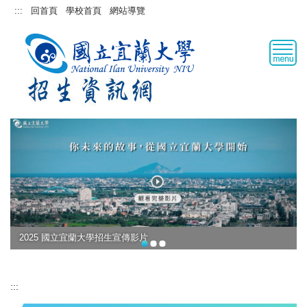
跳
:::
回首頁
學校首頁
網站導覽
到
主
要
內
容
區
2025 國立宜蘭大學招生宣傳影片
:::