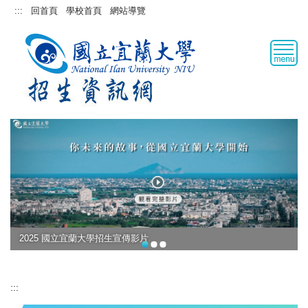
跳
:::
回首頁
學校首頁
網站導覽
到
主
要
內
容
區
2025 國立宜蘭大學招生宣傳影片
:::