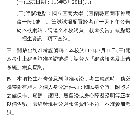
(一)筆試日期：
115
年
3
月
28
日
(
六
)
(二)筆試地點：國立宜蘭大學（宜蘭縣宜蘭市神農
路一段
1
號）。筆試試場配置於考前一天下午公告
於本校網站，請逕至本校網頁「校園公告」或點選
「招生資訊」項下查詢。
三、開放查詢准考證號碼：本校於
115
年
3
月
11
日
(
三
)
開
放考生上網查詢准考證號碼，請登入「
網路報名及上傳
系統
」網頁查詢。
四、本項招生不寄發及列印准考證，考生應試時，務必
攜帶附有相片之個人身分證件如：
國民身分證、附照片
之健保卡、駕照、護照、居留證或身心障礙證明等正本
以備查驗。若經發現身分與報名資料不符，不准參加考
試。