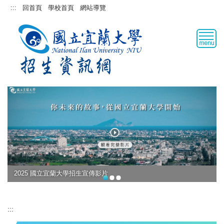
跳
:::
回首頁
學校首頁
網站導覽
到
主
要
內
容
區
2025 國立宜蘭大學招生宣傳影片
:::