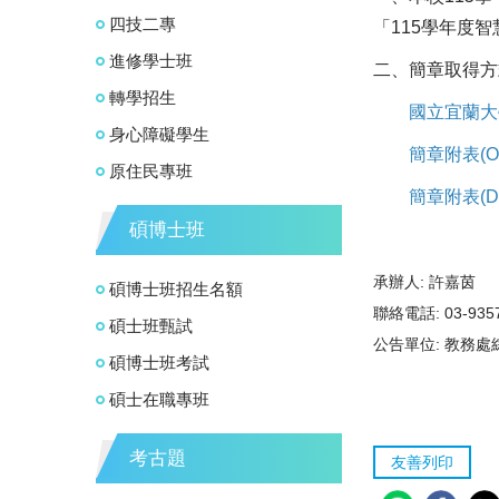
四技二專
「115學年度智
進修學士班
二、簡章取得方
轉學招生
國立宜蘭大
身心障礙學生
簡章附表(O
原住民專班
簡章附表(D
碩博士班
承辦人:
許嘉茵
碩博士班招生名額
聯絡電話:
03-93
碩士班甄試
公告單位:
教務處
碩博士班考試
碩士在職專班
考古題
友善列印