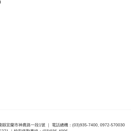
宜蘭縣宜蘭市神農路一段1號 ｜ 電話總機：(03)935-7400, 0972-570030
271 ｜校安值勤專線：(03)936-4006