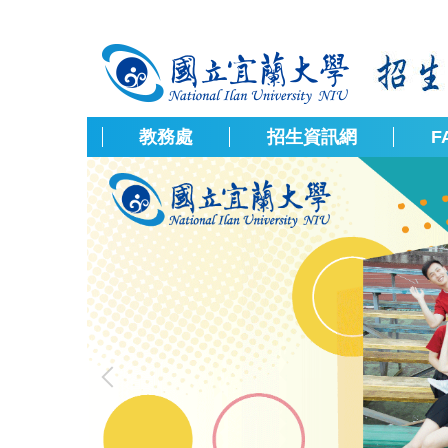
跳
到
主
要
內
容
教務處
招生資訊網
F
區