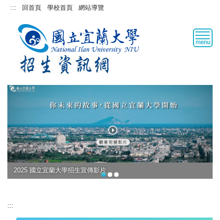
跳
:::
回首頁
學校首頁
網站導覽
到
主
要
內
容
區
2025 國立宜蘭大學招生宣傳影片
:::