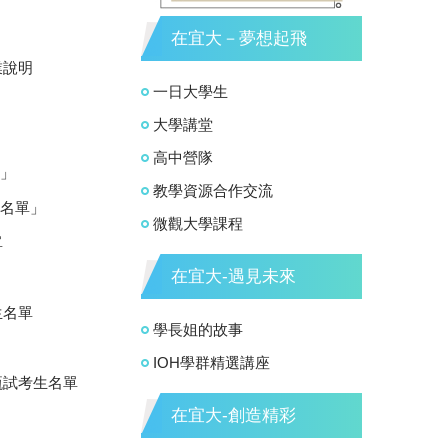
在宜大－夢想起飛
業說明
一日大學生
大學講堂
高中營隊
單」
教學資源合作交流
發名單」
微觀大學課程
單
在宜大-遇見未來
生名單
學長姐的故事
IOH學群精選講座
甄試考生名單
在宜大-創造精彩