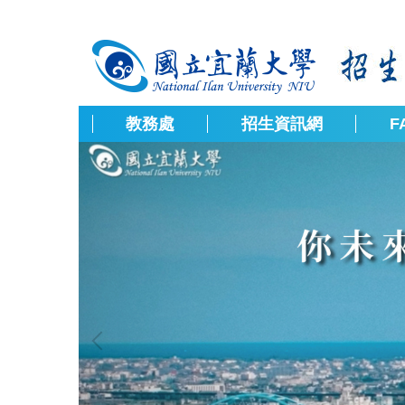
跳
到
主
要
內
容
教務處
招生資訊網
F
區