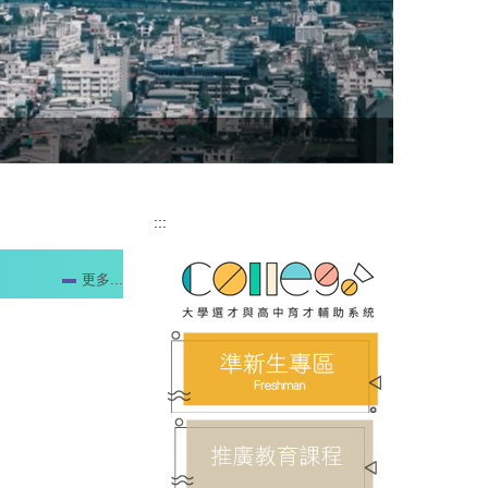
:::
更多...