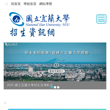
跳
:::
回首頁
學校首頁
網站導覽
到
主
要
內
容
區
2025 國立宜蘭大學招生宣傳影片
:::