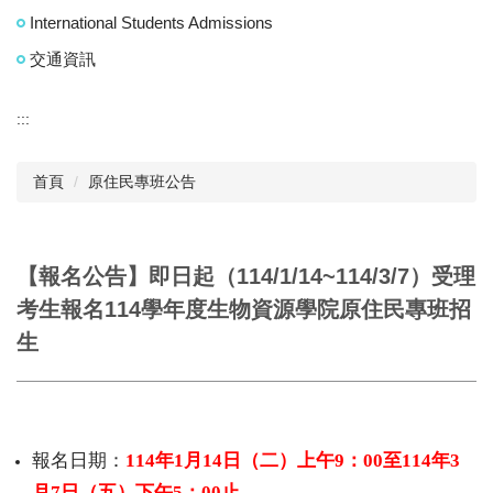
International Students Admissions
交通資訊
:::
首頁
原住民專班公告
【報名公告】即日起（114/1/14~114/3/7）受理
考生報名114學年度生物資源學院原住民專班招
生
報名日期：
114
年
1
月
14
日（二）上午
9
：
00
至
114
年
3
月
7
日（五）下午
5
：
00
止
。