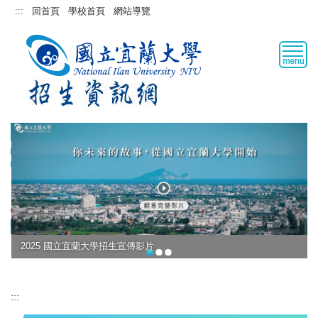
跳
:::
回首頁
學校首頁
網站導覽
到
主
要
內
容
區
2025 國立宜蘭大學招生宣傳影片
:::