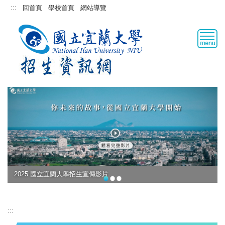
跳
:::
回首頁
學校首頁
網站導覽
到
主
要
內
容
區
2025 國立宜蘭大學招生宣傳影片
:::