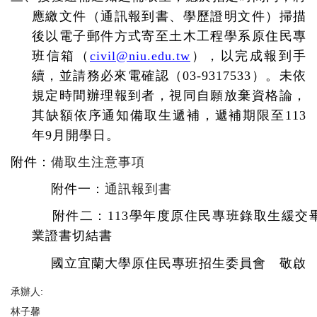
應繳文件（通訊報到書、學歷證明文件）掃描
後以電子郵件方式寄至土木工程學系原住民專
班信箱（
civil@niu.edu.tw
），以完成報到手
續，並請務必來電確認（
03-9317533
）。未依
規定時間辦理報到者，視同自願放棄資格論，
其缺額依序通知備取生遞補，遞補期限至
113
年
9
月開學日。
附件：
備取生注意事項
附件一：
通訊報到書
附件二：
113
學年度原住民專班錄取生緩交
業證書切結書
國立宜蘭大學原住民專班招生委員會 敬啟
承辦人:
林子馨