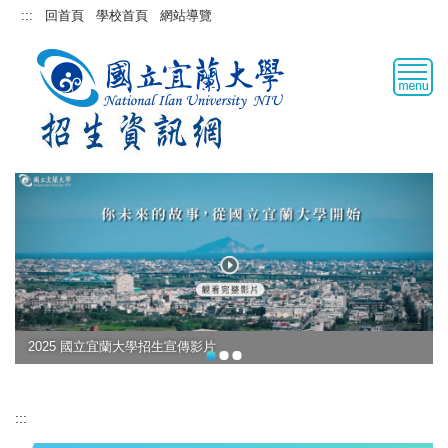
跳
:::
回首頁
學校首頁
網站導覽
到
主
要
內
容
區
2025 國立宜蘭大學招生宣傳影片
:::