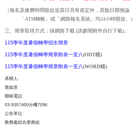
（報名及繳費時間除起迄當日另有規定外，其餘日期無論
「
ATM
轉帳」或「網路報名系統」均
24
小時開放。）
三、簡章取得方式：採網路下載
(
請參閱附件自行下載
)
。
115
學年度暑假轉學招生簡章
115
學年度暑假轉學簡章附表
一至八
(ODT檔)
115
學年度暑假轉學簡章附表
一至八
(WORD檔)
承辦人:
詹如意
聯絡電話:
03-9357400分機7096
公告單位:
教務處綜合業務組