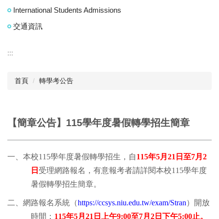
International Students Admissions
交通資訊
:::
首頁
轉學考公告
【簡章公告】115學年度暑假轉學招生簡章
一、本校
115
學年度暑假轉學招生，自
115
年
5
月
21
日至
7
月
2
日
受理網路報名，有意報考者請詳閱本校
115
學年度
暑假轉學招生簡章。
二、網路報名系統（
https://ccsys.niu.edu.tw/exam/Stran
）開放
時間：
115
年
5
月
21
日上午
9:00
至
7
月
2
日下午
5:00
止。