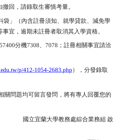
由撤回，請錄取生審慎考量。
料袋
」
（內含註冊須知、就學貸款、減免學
等事宜，逾期未註冊者取消其入學資格
。
57400
分機
7308
、
7078
；註冊相關事宜請洽
u.edu.tw/p/412-1054-2683.php
），分發錄取
相關問題均可留言發問，將有專人回覆您的
國立宜蘭大學教務處綜合業務組
啟