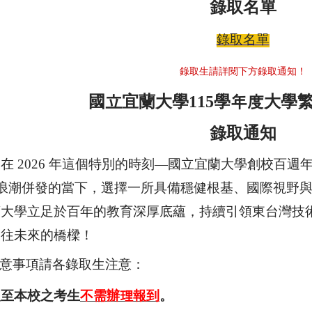
錄取名單
錄取名單
錄取生請詳閱下方錄取通知！
國立宜蘭大學
115
學年度大學
錄取通知
在
2026
年這個特別的時刻
—
國立宜蘭大學創校百週
浪潮併發的當下，選擇一所具備穩健根基、國際視野
蘭大學立足於百年的教育深厚底蘊，持續引領東台灣技
通往未來的橋樑
！
意事項請各錄取生注意：
取至本校之考生
不需辦理報到
。