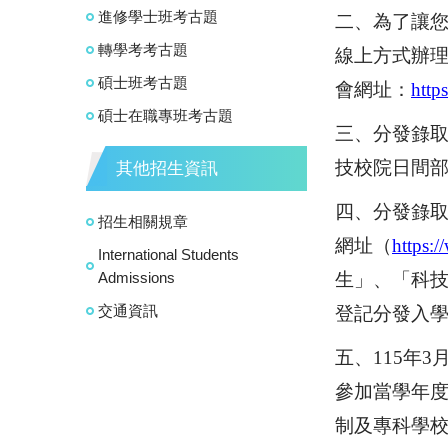
進修學士班考古題
二、
為了讓
轉學考考古題
線上方式辦
碩士班考古題
會網址：
http
碩士在職專班考古題
三、
分發錄
技校院日間
其他招生資訊
四、
分發錄
招生相關規章
網址（
https:/
International Students
Admissions
生」、「科
交通資訊
登記分發入
五、
115
年
3
參加當學年
制及專科學