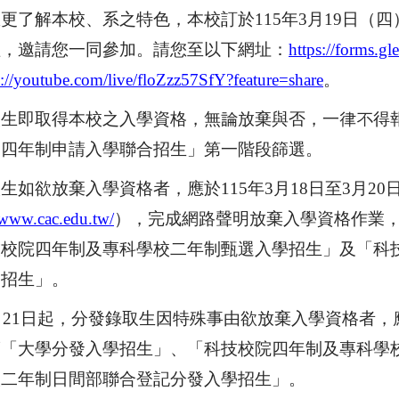
您更了解本校、系之特色，本校訂於
115
年
3
月
19
日（四
理，邀請您一同參加。請您至以下網址：
https://forms
s://youtube.com/live/floZzz57SfY?feature=share
。
取生即取得本校之入學資格，無論放棄與否，一律不得
部四年制申請入學聯合招生」第一階段篩選
。
取生如欲放棄入學資格者，應於
115
年
3
月
18
日至
3
月
20
/www.cac.edu.tw/
），完成網路聲明放棄入學資格作業
技校院四年制及專科學校二年制甄選入學招生」及「科
學招生」
。
月
21
日起，分發錄取生因特殊事由欲放棄入學資格者，
度「大學分發入學招生」、「科技校院四年制及專科學
校二年制日間部聯合登記分發入學招生」
。