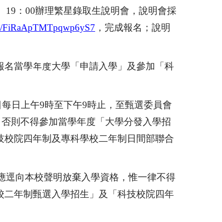
）
19
：
00
辦理繁星錄取生說明會，說明會採
.gle/FiRaApTMTpqwp6yS7
，完成報名；說明
報名當學年度大學「申請入學」及參加「科
日每日上午
9
時至下午
9
時止，至甄選委員會
，否則不得參加當學年度「大學分發入學招
技校院四年制及專科學校二年制日間部聯合
應逕向本校聲明放棄入學資格，惟一律不得
校二年制甄選入學招生」及「科技校院四年