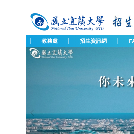
跳
到
主
要
內
容
教務處
招生資訊網
F
區