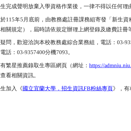
取生完成聲明放棄入學資格作業後，一律不得以任何理
計於
115
年
5
月底前，由教務處註冊課務組寄發
「
新生資
等相關規定），屆時請依規定辦理上網登錄及繳費註冊
何疑問，歡迎洽詢本校教務處綜合業務組，電話：
03-93
，電話：
03-9357400
分機
7093
。
置有繁星推薦錄取生專區網頁（網址：
https://admniu.ni
閱查看相關資訊。
取生加入《
國立宜蘭大學．招生資訊
FB
粉絲專頁
》，有