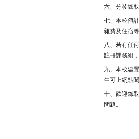
六、分發錄
七、
本校預
雜費及住宿
八、若有任
註冊課務組
九、本校建
生可上網點
十、歡迎錄
問題。