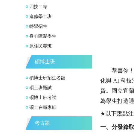
四技二專
進修學士班
轉學招生
身心障礙學生
原住民專班
碩博士班
恭喜你！
碩博士班招生名額
化與
AI
科技
碩士班甄試
資。國立宜
碩博士班考試
為學生打造
碩士在職專班
★
以下幾點注
考古題
一、分發錄