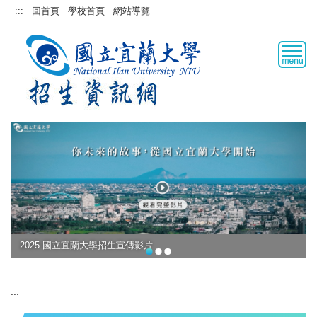
跳
:::
回首頁
學校首頁
網站導覽
到
主
要
內
容
區
2025 國立宜蘭大學招生宣傳影片
:::