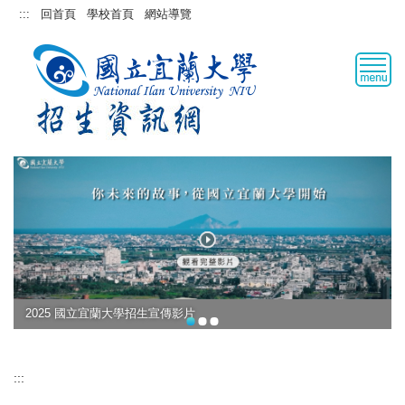
跳
:::
回首頁
學校首頁
網站導覽
到
主
要
內
容
區
2025 國立宜蘭大學招生宣傳影片
:::