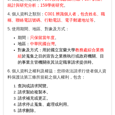
統計與研究分析；159學術研究
。
*
申請人聯絡電話:
4. 個人資料之類別：
C001 辨識個人者，包含姓名、職
分機
稱、聯絡電話號碼、行動電話、電子郵遞地址等
。
*
申請人手機:
5. 使用期間、地區、對象及方式：
期間：
只保留當年度
。
*
申請人e-mail信箱:
地區：
中華民國台灣
。
對象及方式：用於國立宜蘭大學
教務處綜合業務
*
希望參訪日期:
組
於蒐集之目的宣告之業務執行或政府機關、目
的事業主管機關依其法定職掌請求提供時。
請填
「 年/月/日 (星期) 」
，
例：114/01/23(四) 。請於參訪日前
6. 個人資料之權利及權益：您得依法請求行使者個人資
1個月提出申請。
料保護法第三條所規範之個人權利，包含：
*
希望參訪時間:
查詢或請求閱覽。
請求製給複製本。
例：10:00-15:00
請求補充或更正。
*
預估參加人數:
請求停止蒐集、處理或利用。
請求刪除。