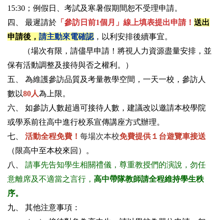
15:30
；例假日、考試及寒暑假期間恕不受理申請。
四、 最遲請於
「參訪日前
1
個月」
線上填表提出申請！
送出
申請後，
請主動來電確認
，以利安排後續事宜。
（場次有限，請儘早申請！將視人力資源盡量安排，並
保有活動調整及接待與否之權利。）
五、 為維護參訪品質及考量教學空間，一天一校，參訪人
數以
80
人
為上限。
六、 如參訪人數超過可接待人數，建議改以邀請本校學院
或學系前往高中進行校系宣傳講座方式辦理。
七、
活動全程免費！
每場次本校
免費提供
１台
遊覽車接送
（限高中至本校來回）
。
八、
請事先告知學生相關禮儀，尊重教授們的演說，勿任
意離席及不適當之言行，
高中帶隊教師請全程維持學生秩
序
。
九、 其他注意事項：