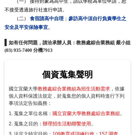
（一） 接待對象為高中生，請以學校為單位申請，恕
不接受透過旅行社進行申請。
（二）
食宿請高中自理
；
參訪高中須自行負責學生之
安全及平安保險事宜
。
▌
如有任何問題，請洽承辦人員：教務處綜合業務組 嚴小姐
(03) 935-7400 分機7913
*
申請學校:
個資蒐集聲明
請以學校為單位申請，每校一年至多申請2次為原則；恕不接受
透過旅行社進行申請。
國立宜蘭大學
教務處綜合業務組為招生活動需求
，依據
個人資料保護法規定，於蒐集您的個人資料時進行下列
*
申請人姓名:
事項法定告知義務：
*
申請人單位:
1. 蒐集之單位名稱：
國立宜蘭大學教務處綜合業務組
。
2. 蒐集之目的：
辦理招生活動聯繫使用
。
*
申請人職稱:
3. 法定之特定目的：
109教育或訓練行政；157 調查、