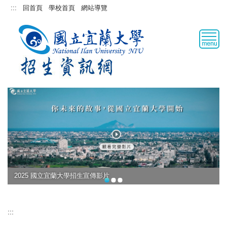
跳
:::
回首頁
學校首頁
網站導覽
到
主
要
內
容
區
2025 國立宜蘭大學招生宣傳影片
:::