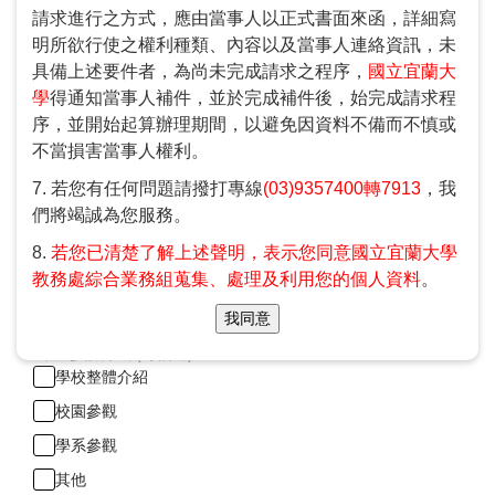
請求進行之方式，應由當事人以正式書面來函，詳細寫
例：學生35位+老師2位。參訪人數以80人為限，尚祈見諒！
明所欲行使之權利種類、內容以及當事人連絡資訊，未
*
參加學生年級:
具備上述要件者，為尚未完成請求之程序，
國立宜蘭大
高一
學
得通知當事人補件，並於完成補件後，始完成請求程
高二
序，並開始起算辦理期間，以避免因資料不備而不慎或
不當損害當事人權利。
高三
參加學生類組:
7. 若您有任何問題請撥打專線
(03)9357400轉7913
，我
社會組
們將竭誠為您服務。
自然組
8.
若您已清楚了解上述聲明，表示您同意國立宜蘭大學
教務處綜合業務組蒐集、處理及利用您的個人資料
。
其他
我同意
※ 如為其他類科，請於下列「備註」欄處填寫。
*
希望參訪方式 (可複選):
學校整體介紹
校園參觀
學系參觀
其他