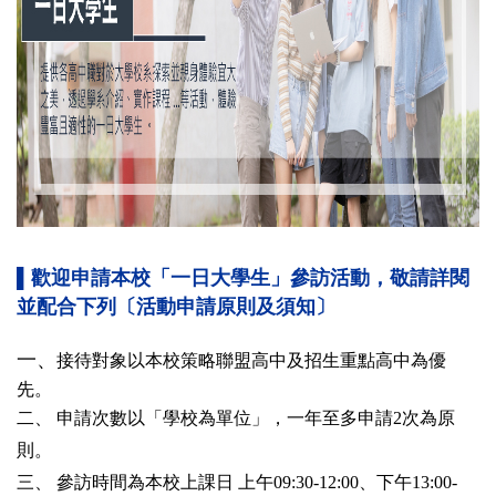
▌歡迎申請本校「一日大學生」參訪活動，敬請詳閱
並配合下列〔活動申請原則及須知〕
一、
接待對象以本校策略聯盟高中及招生重點高中為優
先。
二、
申請次數以「學校為單位」
，
一年至多申請
2
次為原
則
。
三、 參訪時間為本校上課日 上午0
9:30-12:00
、下午
13:00-