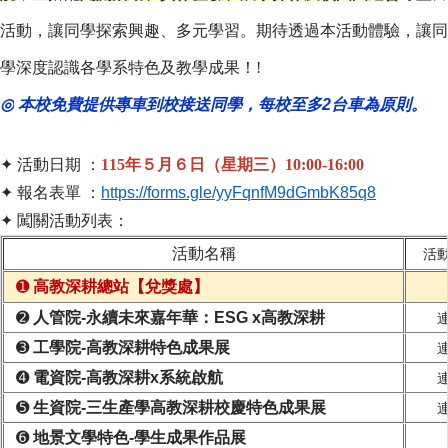
活動，
讓同學探索興趣、多元學習。
期待透過本活動體驗，讓同
學深度認識各學系特色及教學成果！!
◎
本校免費提供專車到校接送同學，每校至多2台車為原則。
✦ 活動日期 ：
115年５月６日（星期三）10:00-16:00
✦ 報名表單 ：
https://forms.gle/yyFqnfM9dGmbK85q8
✦ 闖關活動列表：
活動名稱
活
➊
高教深耕總站【兌獎處】
➋
人管院-永續未來嘉年華：ESG x高教深耕
➌
工學院-高教深耕特色成果展
➍
電資院-高教深耕x系統啟航
➎
生資院-三生產學高教深耕校慶特色成果展
➏
地景文學特色-學生成果作品展