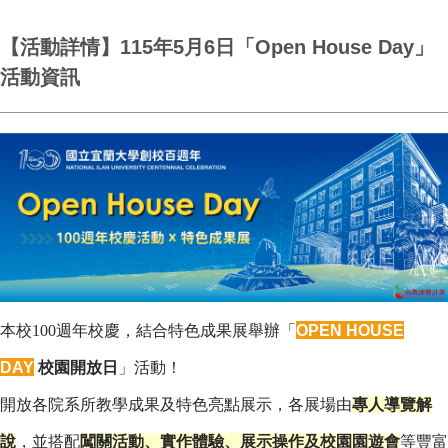
【活動詳情】115年5月6日「Open House Day」
活動資訊
OPEN HOUSE
本校100週年校慶，結合特色成果展舉辦「
DAY
校園開放日
」活動！
開放
各院系所教學成果及特色亮點展示，各展場由
專人導覽解
說
，並搭配
闖關活動、實作體驗、展示操作及校園園遊會
等豐富