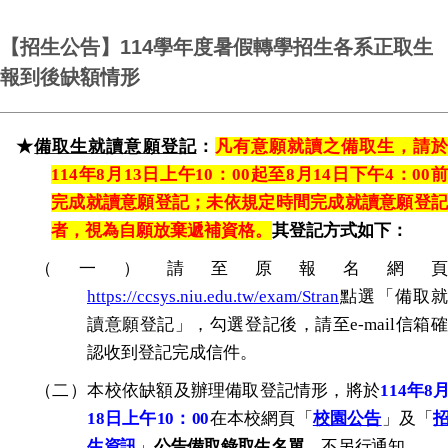
【招生公告】114學年度暑假轉學招生各系正取生
報到後缺額情形
★
備取生就讀意願登記
：
凡有意願就讀之備取生，請於
114
年
8
月
13
日上午
10
：
00
起至
8
月
14
日下午
4
：
00
完成就讀意願登記；未依規定時間完成就讀意願登記
者，視為自願放棄遞補資格。
其登記方式如下：
（一）請至原報名網頁
https://ccsys.niu.edu.tw/exam/Stran
點選「備取就
讀意願登記」，勾選登記後，請至
e-mail
信箱
認收到登記完成信件。
（二）
本校依缺額及辦理備取登記情形，將於
114
年
8
18
日上午
10
：
00
在本校網頁「
校園公告
」及「
生資訊
」
公告備取錄取生名單
，不另行通知。