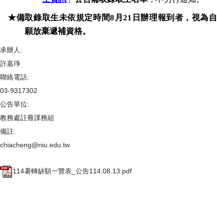
★備取錄取生未依規定時間
8
月
21
日辦理報到者，視為
願放棄遞補資格。
承辦人:
許嘉琤
聯絡電話:
03-9317302
公告單位:
教務處註冊課務組
備註:
chiacheng@niu.edu.tw
114暑轉缺額一覽表_公告114.08.13.pdf