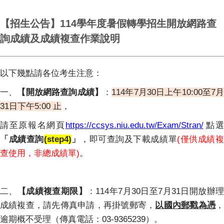
【招生公告】114學年度暑假轉學招生開放網路查
詢成績及成績複查作業說明
以下幾點請各位考生注意：
一、
【開放網路查詢成績】
：
114
年7月30日上午10:00至7
31日下午5:00 止
，
請至原報名網頁
https://ccsys.niu.edu.tw/Exam/Stran/
點
「成績查詢
(step4)
」
，即可查詢及下載成績單
(
僅供成績
查使用，非總成績單)
。
二、
【成績複查期限】
：114年7月30日至7月31日開放辦
成績複查，請先傳真申請，再掛號郵寄，
以國內郵戳為憑
逾期概不受理（傳真電話：03-9365239）。