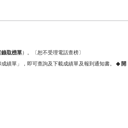
閱
錄取榜單
）。〔恕不受理電話查榜〕
印成績單」，即可查詢及下載成績單及報到通知書。
◆
開